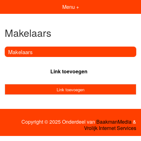
Menu +
Makelaars
Makelaars
Link toevoegen
Link toevoegen
Copyright © 2025 Onderdeel van
BaakmanMedia
&
Vrolijk Internet Services